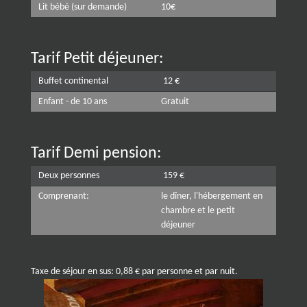
Lit bébé
(sur demande)
10€
Tarif Petit déjeuner:
Buffet continental
12 €
Enfant - de 10 ans
Gratuit
Tarif Demi pension:
Deux personnes
159 €
Comprenant:
le dîner, l'hébergement en
chambre et le petit
déjeuner
Taxe de séjour en sus: 0,88 € par personne et par nuit.