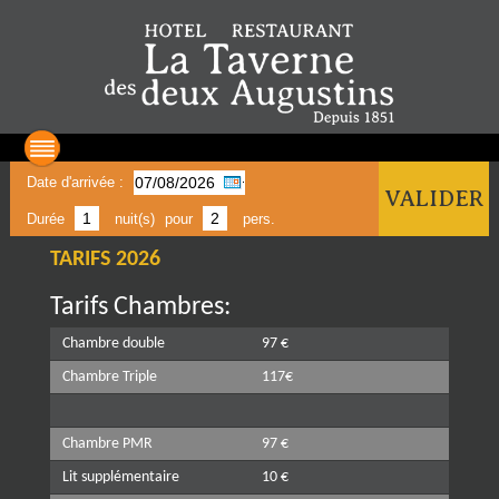
Date d'arrivée :
VALIDER
Durée
nuit(s)
pour
pers.
TARIFS 2026
Tarifs Chambres:
Chambre double
97 €
Chambre Triple
117€
Chambre PMR
97 €
Lit supplémentaire
10 €